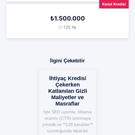
Konut Kredisi
₺1.500.000
120 Ay
İlgini Çekebilir
İhtiyaç Kredisi
Çekerken
Katlanılan Gizli
Maliyetler ve
Masraflar
İşte SEO uyumlu, tıklama
oranını (CTR) artırmaya
yönelik ve **138 karakter**
uzunluğunda ideal bir