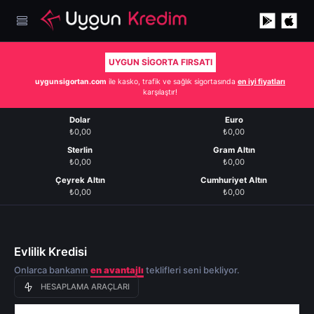
UYGUN SİGORTA FIRSATI
uygunsigortan.com
ile kasko, trafik ve sağlık sigortasında
en iyi fiyatları
karşılaştır!
Dolar
Euro
₺0,00
₺0,00
Sterlin
Gram Altın
₺0,00
₺0,00
Çeyrek Altın
Cumhuriyet Altın
₺0,00
₺0,00
Evlilik Kredisi
Onlarca bankanın
en avantajlı
teklifleri seni bekliyor.
HESAPLAMA ARAÇLARI