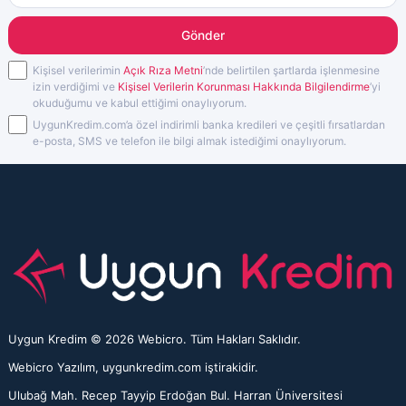
Gönder
Kişisel verilerimin
Açık Rıza Metni
’nde belirtilen şartlarda işlenmesine
izin verdiğimi ve
Kişisel Verilerin Korunması Hakkında Bilgilendirme
’yi
okuduğumu ve kabul ettiğimi onaylıyorum.
UygunKredim.com’a özel indirimli banka kredileri ve çeşitli fırsatlardan
e-posta, SMS ve telefon ile bilgi almak istediğimi onaylıyorum.
Uygun Kredim © 2026 Webicro. Tüm Hakları Saklıdır.
Webicro Yazılım, uygunkredim.com iştirakidir.
Ulubağ Mah. Recep Tayyip Erdoğan Bul. Harran Üniversitesi